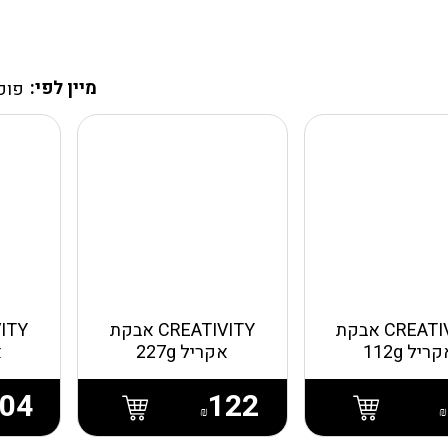
מיין לפי:
פופ
CREATIVITY אבקת
CREATIVITY אבקת
ריל 112g
אקריל 227g
א
04
122
₪
₪