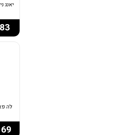
יאנג נ
83
לה פא
169