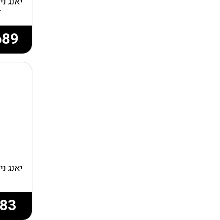
יאנג נ
r
689
יאנג נ
83