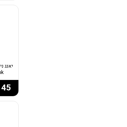
יאנג נ
nk
145