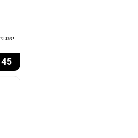
יאנג נ
145