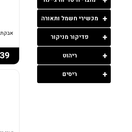
מכשירי חשמל ותאורה
אבקת א
פדיקור מניקור
39
ריהוט
ריסים