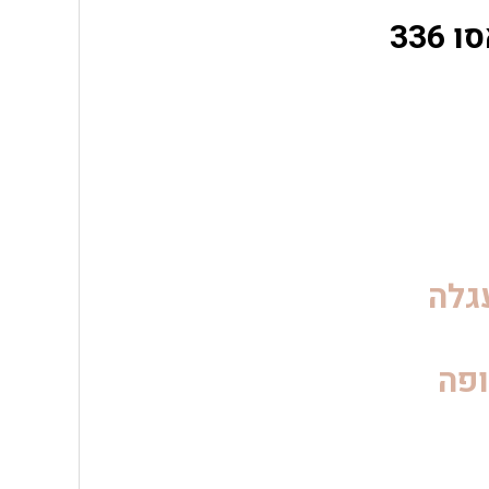
336
גלה
פה