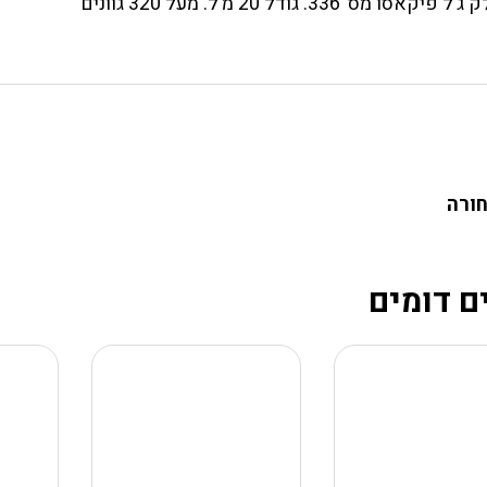
 ג’ל פיקאסו מס’ 336. גודל 20 מ’ל. מעל 320 גוונים
חורה
ם דומים