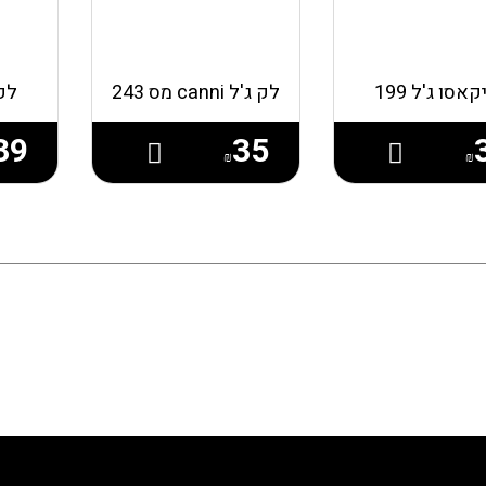
אסו ג'ל 199
לק ג'ל canni מס 243
לק 
39
35
₪
₪