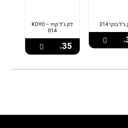
ג'ל בוקי 214
לק ג'ל קויו – KOYO
014
₪
35
₪