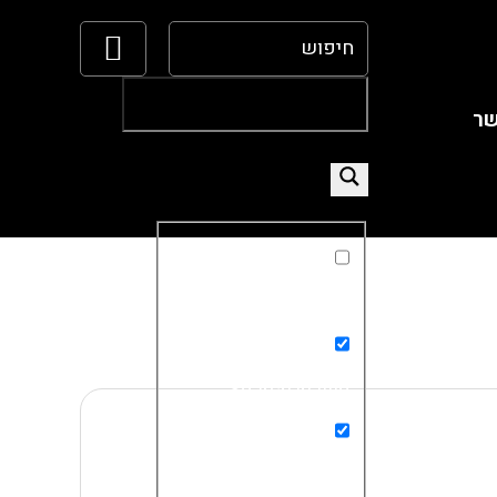
שר
Exact matches only
Search in title
Search in content