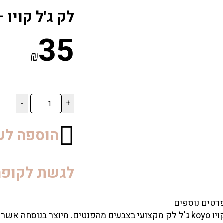
לק ג'ל קויו – YO 072
35
₪
כמות
של
לק
ג'ל
הוספה לע
קויו
–
KOYO
לגשת לקופה
072
רטים נוספים
קויו koyo ג'ל לק מקצועי בצבעים מהפנטים. מיוצר בנוסחה