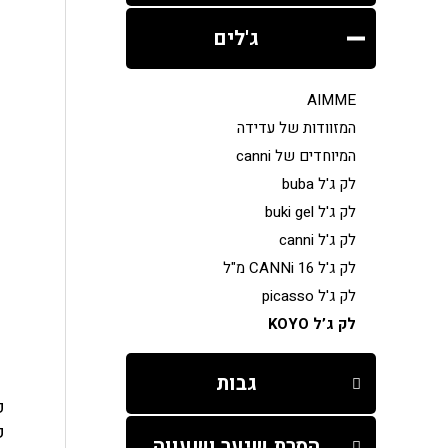
ג'לים
AIMME
המזוודות של עדידה
המיוחדים של canni
לק ג'ל buba
לק ג'ל buki gel
לק ג'ל canni
לק ג'ל CANNi 16 מ"ל
לק ג'ל picasso
לק ג’ל KOYO
גבות
פ
הסרת שיער ושעווה