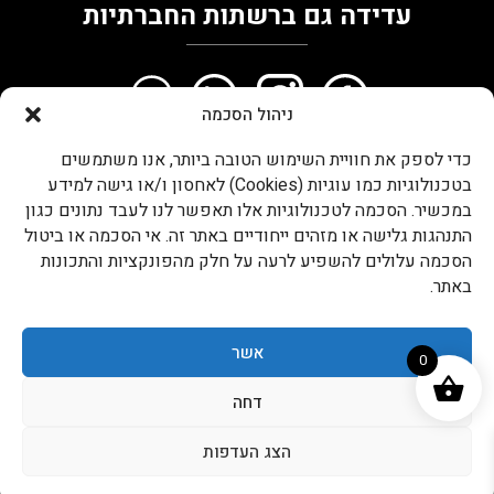
עדידה גם ברשתות החברתיות
ניהול הסכמה
כדי לספק את חוויית השימוש הטובה ביותר, אנו משתמשים
עדידה בטלפון
בטכנולוגיות כמו עוגיות (Cookies) לאחסון ו/או גישה למידע
052-8747873
במכשיר. הסכמה לטכנולוגיות אלו תאפשר לנו לעבד נתונים כגון
התנהגות גלישה או מזהים ייחודיים באתר זה. אי הסכמה או ביטול
המותגים המובילים שלנו
הסכמה עלולים להשפיע לרעה על חלק מהפונקציות והתכונות
באתר.
אשר
0
דחה
תקנון האתר – עדידה ומדיניות הפרטיות
כל הזכויות שמורות ל- ADIDA
הצג העדפות
נבנה ע״י לאבה אינטראקטיב