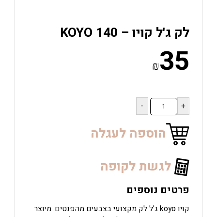
לק ג'ל קויו – KOYO 140
35
₪
כמות
של
לק
ג'ל
הוספה לעגלה
קויו
–
KOYO
לגשת לקופה
140
פרטים נוספים
קויו koyo ג'ל לק מקצועי בצבעים מהפנטים. מיוצר