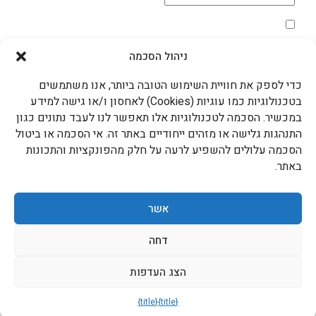
מדיניות הפרטיות
*
אני מאשר/ת את השימוש בקוקיות בהתאם למדיניות
הפרטיות
ניהול הסכמה
שליחה >
כדי לספק את חוויית השימוש הטובה ביותר, אנו משתמשים
עדידה גם ברשתות החברתיות
בטכנולוגיות כמו עוגיות (Cookies) לאחסון ו/או גישה למידע
במכשיר. הסכמה לטכנולוגיות אלו תאפשר לנו לעבד נתונים כגון
התנהגות גלישה או מזהים ייחודיים באתר זה. אי הסכמה או ביטול
הסכמה עלולים להשפיע לרעה על חלק מהפונקציות והתכונות
עדידה בטלפון
באתר.
052-8747873
המותגים המובילים שלנו
אשר
דחה
תקנון האתר – עדידה ומדיניות הפרטיות
הצג העדפות
כל הזכויות שמורות ל- ADIDA
נבנה ע״י לאבה אינטראקטיב
{title}
{title}