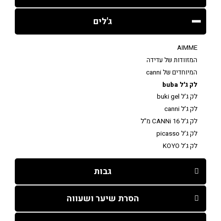
ג'לים
AIMME
המזוודות של עדידה
המיוחדים של canni
לק ג'ל buba
לק ג'ל buki gel
לק ג'ל canni
לק ג'ל CANNi 16 מ"ל
לק ג'ל picasso
לק ג’ל KOYO
גבות
הסרת שיער ושעווה