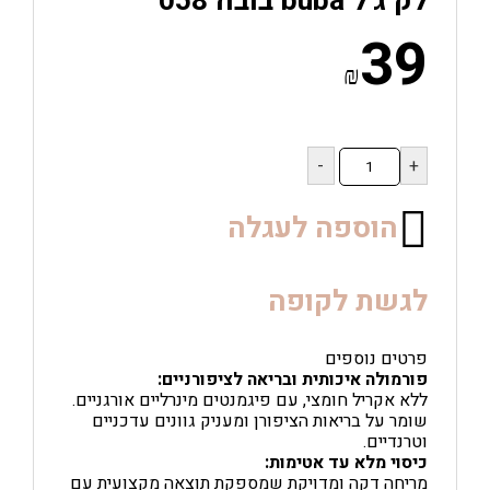
לק ג'ל buba בובה 058
39
₪
כמות
של
לק
ג'ל
הוספה לעגלה
buba
בובה
058
לגשת לקופה
פרטים נוספים
פורמולה איכותית ובריאה לציפורניים
:
ללא אקריל חומצי, עם פיגמנטים מינרליים אורגניים.
שומר על בריאות הציפורן ומעניק גוונים עדכניים
וטרנדיים.
כיסוי מלא עד אטימות
:
מריחה דקה ומדויקת שמספקת תוצאה מקצועית עם