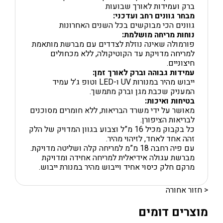
ברק ועמידות לאורך שבועות
מבחר גוונים רחב ועדכני
:
גוונים הכי מבוקשים בכל השנים האחרונות
נוחות מריחה מושלמת
:
פורמולה שאינה נוזלת לצדדים עם מברשת מותאמת
למריחה מדויקת עד הקוטיקולה, ללא מכחולים
חיצוניים.
עמידות גבוהה וברק לאורך זמן
:
ייבוש מהיר במנורות UV ו-LED וטופ ג’ל עמיד
המעניק שכבת מגן וברק מתמשך.
בטיחות ואיכות
:
מאושר על ידי משרד הבריאות, ללא חומרים מסוכנים
לבריאות הציפורן.
כל בקבוק מכיל 16 מ”ל וצבוע בגוון המדויק של הלק
זהה אחד לאחד, לזיהוי מהיר.
עם פיה רחבה 18 מ”מ למריחה קלה ושליטה מדויקת.
מברשת עגולה אידיאלית למריחה אחידה ומדויקת
מרקם חלק כיסוי אחיד וייבוש מהיר במנורת ייבוש.
< חזור אחורה
מוצרים דומים