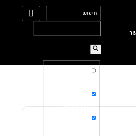
שר
Exact matches only
Search in title
Search in content