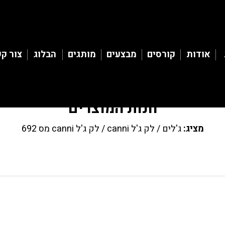
אודות
קורסים
מבצעים
מותגים
הבלוג
צור ק
חנות המוצרים
מציג:
ג'לים
/
לק ג'ל canni
/ לק ג'ל canni מס 692