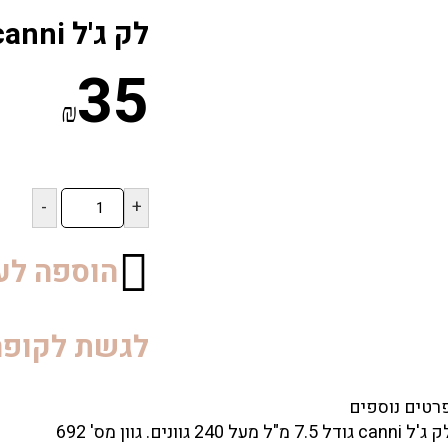
לק ג'ל canni מס 692
35
₪
כמות
של
לק
ג'ל
הוספה לע
canni
מס
692
לגשת לקופה
רטים נוספים
 canni גודל 7.5 מ"ל מעל 240 גוונים. גוון מס' 692