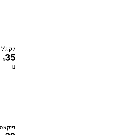
לק ג'ל קויו 
35
₪
פיקאסו ג'