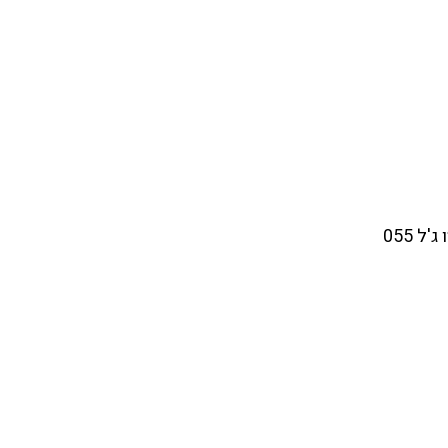
ל 055
עמודי האתר
קורסים