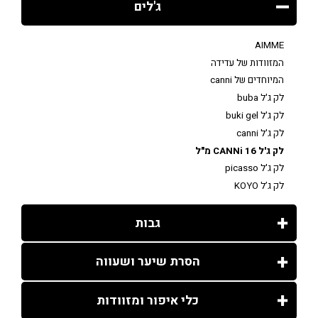
ג'לים
AIMME
המזוודות של עדידה
המיוחדים של canni
לק ג'ל buba
לק ג'ל buki gel
לק ג'ל canni
לק ג'ל CANNi 16 מ"ל
לק ג'ל picasso
לק ג’ל KOYO
גבות
הסרת שיער ושעווה
כלי איפור ומזוודות