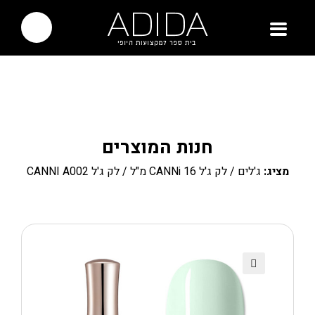
חנות המוצרים
מציג:
ג'לים
/
לק ג'ל CANNi 16 מ"ל
/ לק ג'ל CANNI A002
🔍