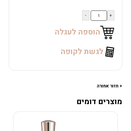
כמות
של
לק
ג'ל
הוספה לעגלה
CANNI
A002
לגשת לקופה
< חזור אחורה
מוצרים דומים