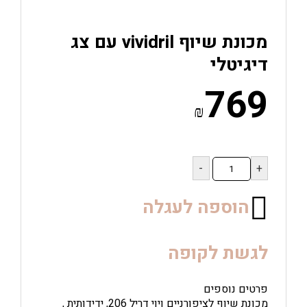
מכונת שיוף vividril עם צג
דיגיטלי
769
₪
כמות
של
מכונת
שיוף
הוספה לעגלה
vividril
עם
צג
לגשת לקופה
דיגיטלי
פרטים נוספים
מכונת שיוף לציפורניים ויוי דריל 206, ידידותית ,