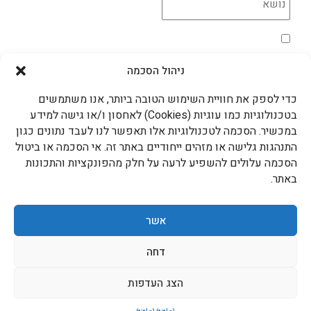
מדיניות הפרטיות
*
אני מאשר/ת את השימוש בקוקיות בהתאם למדיניות
הפרטיות
ניהול הסכמה
שליחה >
כדי לספק את חוויית השימוש הטובה ביותר, אנו משתמשים
עדידה גם ברשתות החברתיות
בטכנולוגיות כמו עוגיות (Cookies) לאחסון ו/או גישה למידע
במכשיר. הסכמה לטכנולוגיות אלו תאפשר לנו לעבד נתונים כגון
התנהגות גלישה או מזהים ייחודיים באתר זה. אי הסכמה או ביטול
הסכמה עלולים להשפיע לרעה על חלק מהפונקציות והתכונות
עדידה בטלפון
באתר.
052-8747873
המותגים המובילים שלנו
אשר
דחה
תקנון האתר – עדידה ומדיניות הפרטיות
הצג העדפות
כל הזכויות שמורות ל- ADIDA
נבנה ע״י לאבה אינטראקטיב