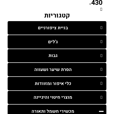
430
₪
קטגוריות
בניית ציפורניים
ג'לים
גבות
הסרת שיער ושעווה
כלי איפור ומזוודות
מוצרי חיטוי והיגיינה
מכשירי חשמל ותאורה