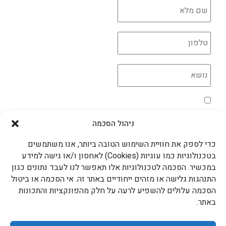
*
*
מדיניות הפרטיות
*
אני מאשר/ת את השימוש בקוקיות בהתאם למדיניות
הפרטיות
ניהול הסכמה
שליחה >
כדי לספק את חוויית השימוש הטובה ביותר, אנו משתמשים
עדידה גם ברשתות החברתיות
בטכנולוגיות כמו עוגיות (Cookies) לאחסון ו/או גישה למידע
במכשיר. הסכמה לטכנולוגיות אלו תאפשר לנו לעבד נתונים כגון
התנהגות גלישה או מזהים ייחודיים באתר זה. אי הסכמה או ביטול
הסכמה עלולים להשפיע לרעה על חלק מהפונקציות והתכונות
עדידה בטלפון
באתר.
052-8747873
המותגים המובילים שלנו