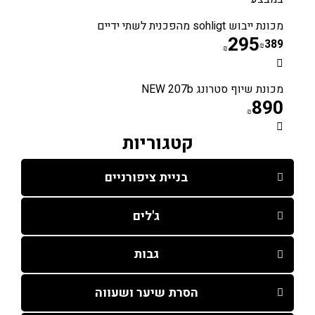
מכונת ייבוש sohligt מהפכנית לשתי ידיים
295
389
₪
₪
מכונת שיוף סטרונג NEW 207b
890
₪
קטגוריות
בניית ציפורניים
ג'לים
גבות
הסרת שיער ושעווה