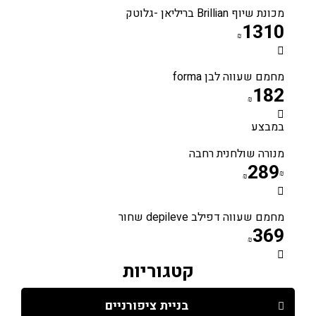
מכונת שיוף Brillian בריליאן -גלוטק
1310
₪
מחמם שעווה לבן forma
182
₪
במבצע
מנורה שולחנית רחבה
289
₪
₪
מחמם שעווה דפילב depileve שחור
369
₪
קטגוריות
בניית ציפורניים