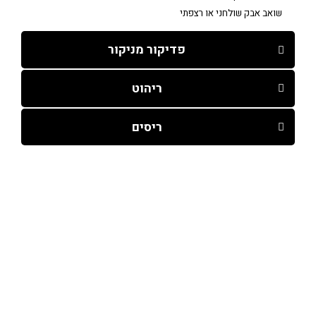
שואב אבק שולחני או רצפתי
פדיקור מניקור
ריהוט
ריסים
עמודי האתר
קורסים
עמוד ראשי
מניקור מכשירי
חנות
קוסמטיקה
אודות
פדיקור רפואי /קוסמטי
קורסים
מיקרובליידינג