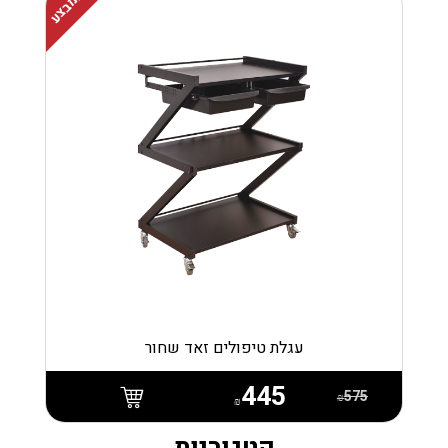
במבצע
עגלת טיפולים זאד שחור
445
575
₪
₪
קטגוריות