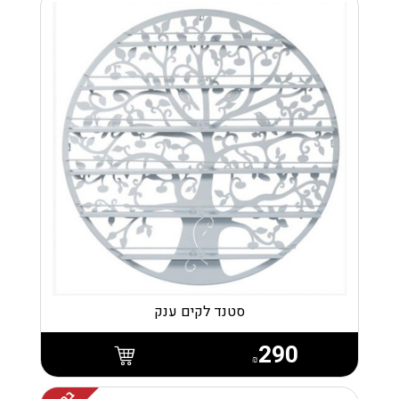
סטנד לקים ענק
290
₪