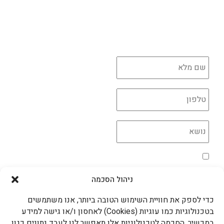
לכל הקורסים לחצו כאן
יש לך שאלה?
השאירו פרטים ונדאג לחזור בהקדם
*
*
*
מדיניות הפרטיות
*
אני מאשר/ת את השימוש בקוקיות בהתאם למדיניות
הפרטיות
ניהול הסכמה
שליחה >
כדי לספק את חוויית השימוש הטובה ביותר, אנו משתמשים
עדידה גם ברשתות החברתיות
בטכנולוגיות כמו עוגיות (Cookies) לאחסון ו/או גישה למידע
במכשיר. הסכמה לטכנולוגיות אלו תאפשר לנו לעבד נתונים כגון