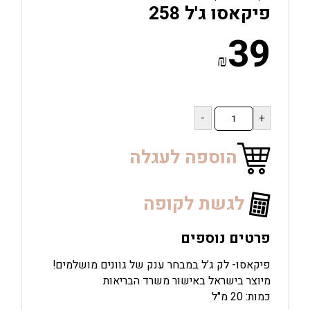
פיקאסו ג'ל 258
39
₪
כמות
של
פיקאסו
ג'ל
הוספה לעגלה
258
לגשת לקופה
פרטים נוספים
פיקאסו- לק ג’ל במבחר ענק של גוונים מושלמים!
מיוצר בישראל באישור משרד הבריאות
כמות: 20 מ"ל