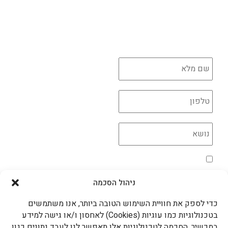
לכל הקורסים לחצו כאן
יש לך שאלה?
השאירו פרטים ונדאג לחזור בהקדם
*
*
*
מדיניות הפרטיות
*
אני מאשר/ת את השימוש בקוקיות בהתאם למדיניות
הפרטיות
ניהול הסכמה
שליחה >
כדי לספק את חוויית השימוש הטובה ביותר, אנו משתמשים
עדידה גם ברשתות החברתיות
בטכנולוגיות כמו עוגיות (Cookies) לאחסון ו/או גישה למידע
במכשיר. הסכמה לטכנולוגיות אלו תאפשר לנו לעבד נתונים כגון