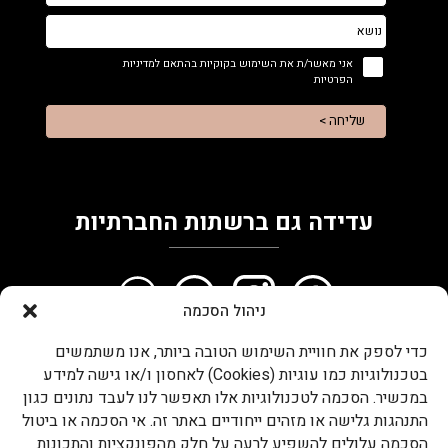
אני מאשר/ת את השימוש בקוקיות בהתאם למדיניות
הפרטיות
שליחה >
עדידה גם ברשתות החברתיות
ניהול הסכמה
כדי לספק את חוויית השימוש הטובה ביותר, אנו משתמשים
עדידה בטלפון
בטכנולוגיות כמו עוגיות (Cookies) לאחסון ו/או גישה למידע
052-8747873
במכשיר. הסכמה לטכנולוגיות אלו תאפשר לנו לעבד נתונים כגון
התנהגות גלישה או מזהים ייחודיים באתר זה. אי הסכמה או ביטול
המותגים המובילים שלנו
הסכמה עלולים להשפיע לרעה על חלק מהפונקציות והתכונות