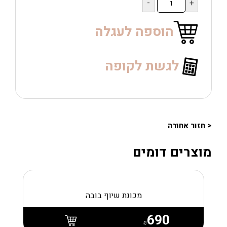
של
שואב
שולחני
הוספה לעגלה
MARATON
LEVENT
לגשת לקופה
< חזור אחורה
מוצרים דומים
מכונת שיוף בובה
690
₪