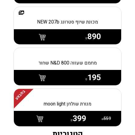
מכונת שיוף סטרונג NEW 207b
890
₪
מחמם שעווה N&D 800 שחור
195
₪
במבצע
מנורת שולחן moon light
399
559
₪
₪
קטגוריות