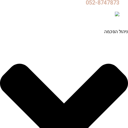
052-8747873
המותגים המובילים שלנו
תקנון האתר – עדידה ומדיניות הפרטיות
כל הזכויות שמורות ל- ADIDA
נבנה ע״י לאבה אינטראקטיב
ניהול הסכמה