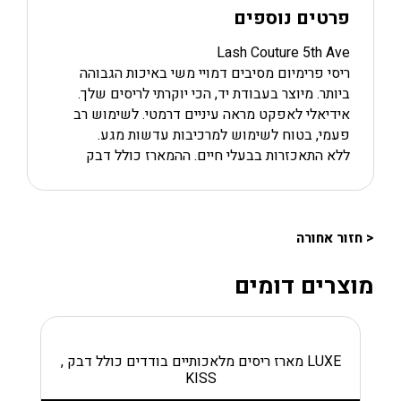
מארז
פרטים נוספים
זוג
ריסים
Lash Couture 5th Ave
מלאכותיים
ריסי פרימיום מסיבים דמויי משי באיכות הגבוהה
כולל
דבק
ביותר. מיוצר בעבודת יד, הכי יוקרתי לריסים שלך.
אידיאלי לאפקט מראה עיניים דרמטי. לשימוש רב
פעמי, בטוח לשימוש למרכיבות עדשות מגע.
ללא התאכזרות בבעלי חיים. ההמארז כולל דבק
< חזור אחורה
מוצרים דומים
LUXE מארז ריסים מלאכותיים בודדים כולל דבק ,
KISS