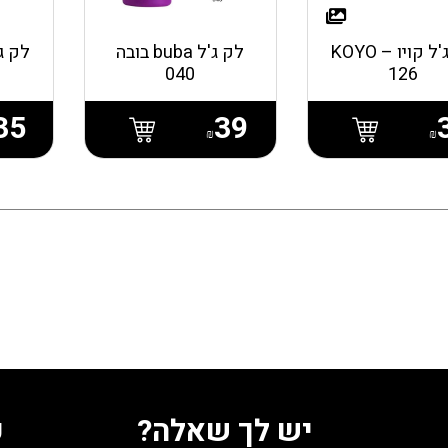
לק ג'ל קויו – KOYO
לק ג'ל buba בובה
040
126
35
39
₪
₪
יש לך שאלה?
ע