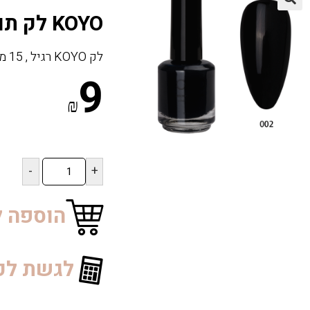
🔍
KOYO לק תואם 002
לק KOYO רגיל , 15 מ”ל
9
₪
כמות
של
KOYO
לק
הוספה ל
תואם
002
לגשת לק