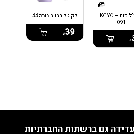
לק ג'ל קויו – KOYO
לק ג'ל buba בובה 44
091
39
₪
₪
דידה גם ברשתות החברתיות