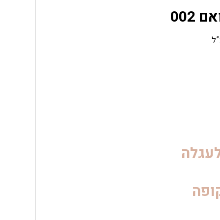
עגלה
ופה