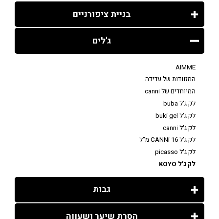
בניית ציפורניים
ג'לים
AIMME
המזוודות של עדידה
המיוחדים של canni
לק ג'ל buba
לק ג'ל buki gel
לק ג'ל canni
לק ג'ל CANNi 16 מ"ל
לק ג'ל picasso
לק ג’ל KOYO
גבות
הסרת שיער ושעווה