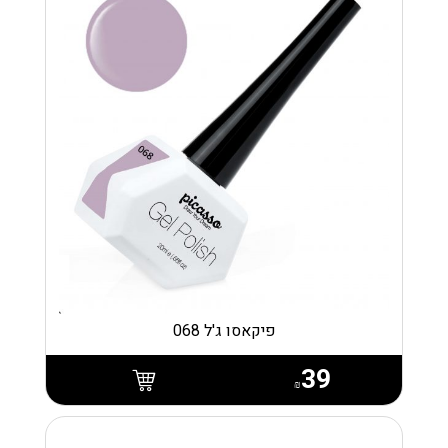
פיקאסו ג'ל 068
39
₪