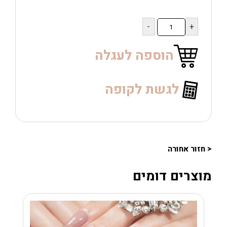
כמות
של
KOYO
לק
הוספה לעגלה
תואם
011
לגשת לקופה
< חזור אחורה
מוצרים דומים