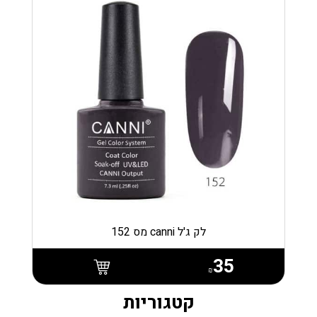
לק ג'ל canni מס 152
35
₪
קטגוריות