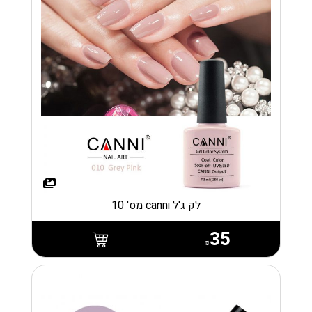
לק ג'ל canni מס' 10
35
₪