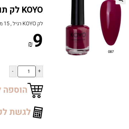
🔍
KOYO לק תואם 087
לק KOYO רגיל , 15 מ”ל
9
₪
כמות
של
KOYO
לק
הוספה ל
תואם
087
לגשת לק