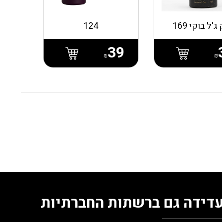
ג'ל בוקי 169
124
39
₪
₪
דידה גם ברשתות החברתיות