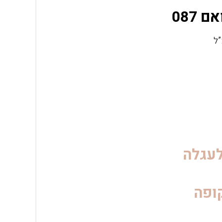
עגלה
ופה