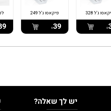
אסו ג'ל 328
פיקאסו ג'ל 249
לק 
39
39
₪
₪
יש לך שאלה?
ע