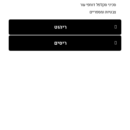
סכיני סקלפל דוחפי עור
צבטיות ומספריים
ריהוט
ריסים
עמודי האתר
קורסים
עמוד ראשי
מניקור מכשירי
חנות
קוסמטיקה
אודות
פדיקור רפואי /קוסמטי
קורסים
מיקרובליידינג
הבלוג
איפור מקצועי