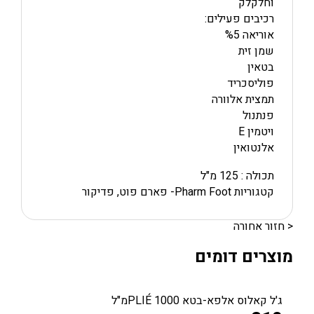
וחלקלק
רכיבים פעילים:
אוריאה %5
שמן זית
בטאין
פוליסכריד
תמצית אלוורה
פנתנול
ויטמין E
אלנטואין
תכולה : 125 מ"ל
קטגוריות Pharm Foot- פארם פוט, פדיקור
< חזור אחורה
מוצרים דומים
ג'ל קאלוס אלפא-בטא PLIÉ 1000מ"ל